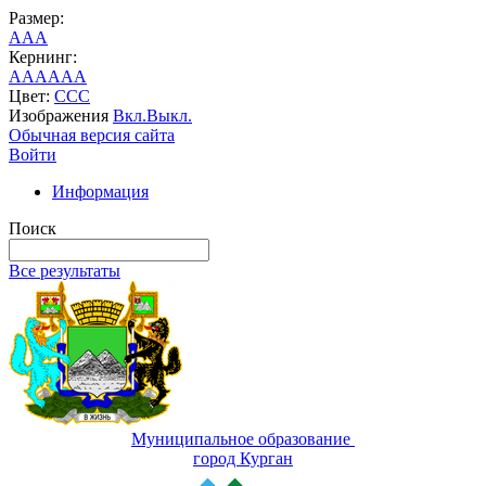
Размер:
A
A
A
Кернинг:
AA
AA
AA
Цвет:
C
C
C
Изображения
Вкл.
Выкл.
Обычная версия сайта
Войти
Информация
Поиск
Все результаты
Муниципальное образование
город Курган