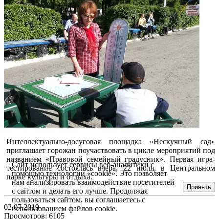
Интеллектуально-досуговая площадка «Нескучный сад»
приглашает горожан поучаствовать в цикле мероприятий под
названием «Правовой семейный градусник». Первая игра-
Сайт использует сервисы веб-аналитики с
тестирование состоялась вчера, 22 июля, в Центральном
помощью технологии «cookie». Это позволяет
парке культуры и отдыха.
нам анализировать взаимодействие посетителей
Принять
с сайтом и делать его лучше. Продолжая
пользоваться сайтом, вы соглашаетесь с
02.07.2019
использованием файлов cookie.
Просмотров: 6105