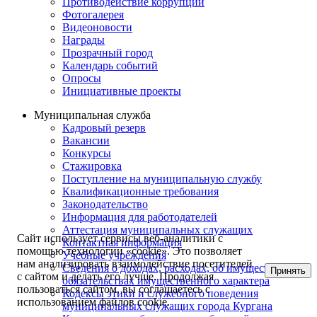
Противодействие коррупции
Фотогалерея
Видеоновости
Награды
Прозрачный город
Календарь событий
Опросы
Инициативные проекты
Муниципальная служба
Кадровый резерв
Вакансии
Конкурсы
Стажировка
Поступление на муниципальную службу
Квалификационные требования
Законодательство
Информация для работодателей
Аттестация муниципальных служащих
Сайт использует сервисы веб-аналитики с
Контактная информация
помощью технологии «cookie». Это позволяет
Учебные учреждения
нам анализировать взаимодействие посетителей
Сведения о доходах, расходах, об имуществе и
Принять
с сайтом и делать его лучше. Продолжая
обязательствах имущественного характера
пользоваться сайтом, вы соглашаетесь с
Кодексы этики и служебного поведения
использованием файлов cookie.
муниципальных служащих города Кургана