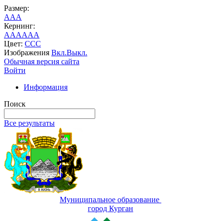
Размер:
A
A
A
Кернинг:
AA
AA
AA
Цвет:
C
C
C
Изображения
Вкл.
Выкл.
Обычная версия сайта
Войти
Информация
Поиск
Все результаты
Муниципальное образование
город Курган