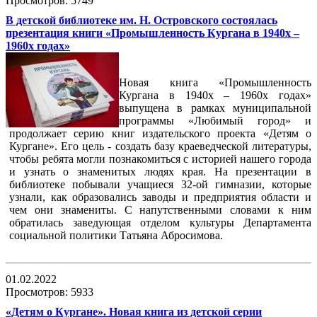
Просмотров: 5749
В детской библиотеке им. Н. Островского состоялась
презентация книги «Промышленность Кургана в 1940х –
1960х годах»
Новая книга «Промышленность
Кургана в 1940х – 1960х годах»
выпущена в рамках муниципальной
программы «Любимый город» и
продолжает серию книг издательского проекта «Детям о
Кургане». Его цель - создать базу краеведческой литературы,
чтобы ребята могли познакомиться с историей нашего города
и узнать о знаменитых людях края. На презентации в
библиотеке побывали учащиеся 32-ой гимназии, которые
узнали, как образовались заводы и предприятия области и
чем они знамениты. С напутственными словами к ним
обратилась заведующая отделом культуры Департамента
социальной политики Татьяна Абросимова.
01.02.2022
Просмотров: 5933
«Детям о Кургане». Новая книга из детской серии