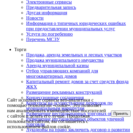
Электронные сервисы
Предварительная запись
Другая информация
Новости
Информация о типичных юридических ошибках
при предоставлении муниципальных услуг
Услуги по погребению
Перечень МСЗУ
Торги
Продажа, аренда земельных и лесных участков
Продажа муниципального имущества
Аренда муниципальной казны
Отбор управляющих компаний для
многоквартирных домов
Капитальный ремонт домов за счет средств фонда
ЖКХ
Размещение рекламных конструкций
Концессионные соглашения
Сайт использует сервисы веб-аналитики с
Конкурсы на осуществление перевозок по
помощью технологии «cookie». Это позволяет
муниципальным маршрутам
нам анализировать взаимодействие посетителей
Размещение нестационарных торговых объектов
Принять
с сайтом и делать его лучше. Продолжая
Размещение нестационарных объектов уличной
пользоваться сайтом, вы соглашаетесь с
торговли
использованием файлов cookie.
Аукционы на право заключить договор о развитии