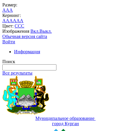
Размер:
A
A
A
Кернинг:
AA
AA
AA
Цвет:
C
C
C
Изображения
Вкл.
Выкл.
Обычная версия сайта
Войти
Информация
Поиск
Все результаты
Муниципальное образование
город Курган