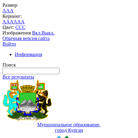
Размер:
A
A
A
Кернинг:
AA
AA
AA
Цвет:
C
C
C
Изображения
Вкл.
Выкл.
Обычная версия сайта
Войти
Информация
Поиск
Все результаты
Муниципальное образование
город Курган