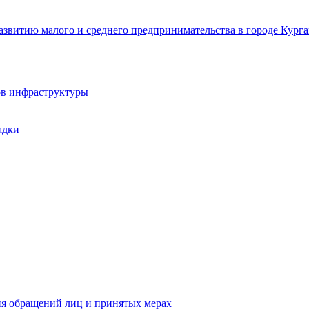
звитию малого и среднего предпринимательства в городе Курга
ов инфраструктуры
адки
ия обращений лиц и принятых мерах