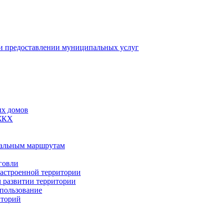
 предоставлении муниципальных услуг
ых домов
 ЖКХ
пальным маршрутам
говли
застроенной территории
м развитии территории
спользование
иторий