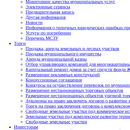
Мониторинг качества муниципальных услуг
Электронные сервисы
Предварительная запись
Другая информация
Новости
Информация о типичных юридических ошибках при
Услуги по погребению
Перечень МСЗУ
Торги
Продажа, аренда земельных и лесных участков
Продажа муниципального имущества
Аренда муниципальной казны
Отбор управляющих компаний для многоквартирн
Капитальный ремонт домов за счет средств фонда
Размещение рекламных конструкций
Концессионные соглашения
Конкурсы на осуществление перевозок по муници
Размещение нестационарных торговых объектов
Размещение нестационарных объектов уличной тор
Аукционы на право заключить договор о развитии 
Торги на право заключения договора о комплексно
Свободные земельные участки под коммерческое и
Земельные участки под комплексное развитие терр
Свободные земельные участки
Инвесторам