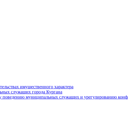
ательствах имущественного характера
ьных служащих города Кургана
у поведению муниципальных служащих и урегулированию конфл