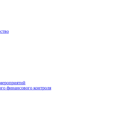
ество
 мероприятий
го финансового контроля