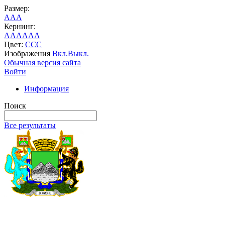
Размер:
A
A
A
Кернинг:
AA
AA
AA
Цвет:
C
C
C
Изображения
Вкл.
Выкл.
Обычная версия сайта
Войти
Информация
Поиск
Все результаты