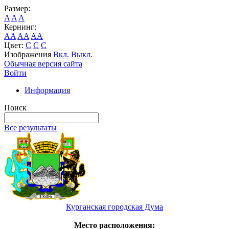
Размер:
A
A
A
Кернинг:
AA
AA
AA
Цвет:
C
C
C
Изображения
Вкл.
Выкл.
Обычная версия сайта
Войти
Информация
Поиск
Все результаты
Курганская городская Дума
Место расположения: