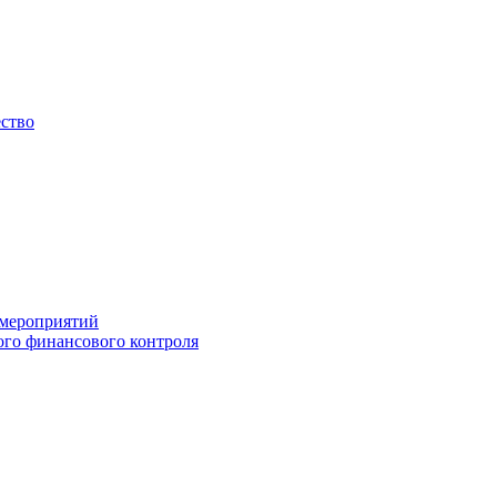
ество
 мероприятий
го финансового контроля