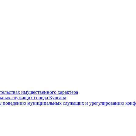
ательствах имущественного характера
ьных служащих города Кургана
у поведению муниципальных служащих и урегулированию конфл