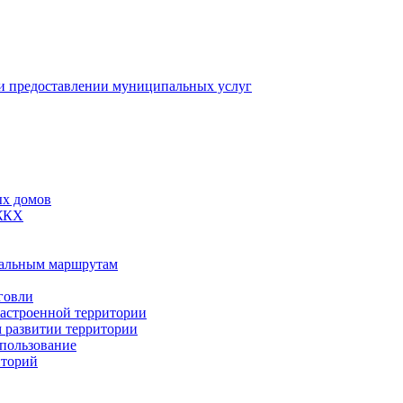
 предоставлении муниципальных услуг
ых домов
 ЖКХ
пальным маршрутам
говли
застроенной территории
м развитии территории
спользование
иторий