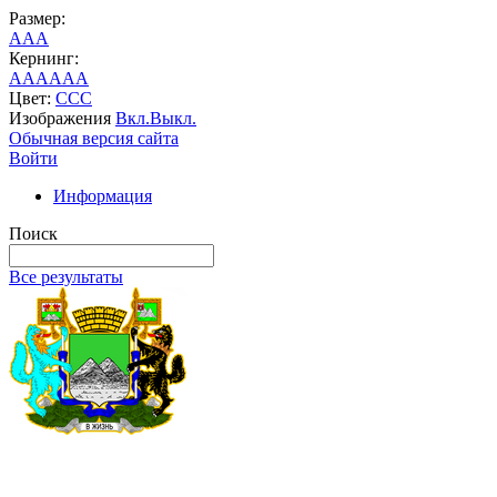
Размер:
A
A
A
Кернинг:
AA
AA
AA
Цвет:
C
C
C
Изображения
Вкл.
Выкл.
Обычная версия сайта
Войти
Информация
Поиск
Все результаты