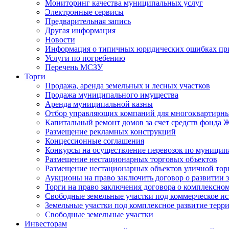
Мониторинг качества муниципальных услуг
Электронные сервисы
Предварительная запись
Другая информация
Новости
Информация о типичных юридических ошибках при
Услуги по погребению
Перечень МСЗУ
Торги
Продажа, аренда земельных и лесных участков
Продажа муниципального имущества
Аренда муниципальной казны
Отбор управляющих компаний для многоквартирн
Капитальный ремонт домов за счет средств фонда
Размещение рекламных конструкций
Концессионные соглашения
Конкурсы на осуществление перевозок по муници
Размещение нестационарных торговых объектов
Размещение нестационарных объектов уличной тор
Аукционы на право заключить договор о развитии 
Торги на право заключения договора о комплексно
Свободные земельные участки под коммерческое и
Земельные участки под комплексное развитие терр
Свободные земельные участки
Инвесторам