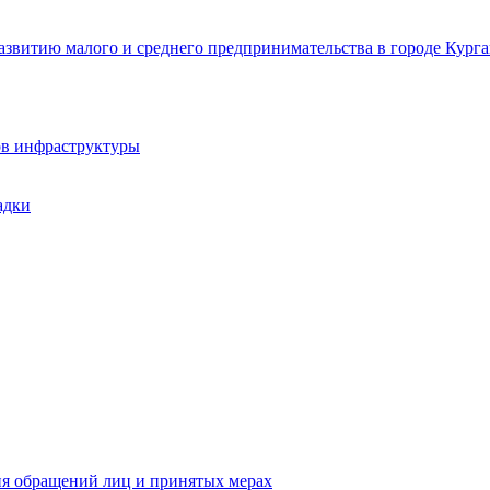
звитию малого и среднего предпринимательства в городе Курга
ов инфраструктуры
адки
ия обращений лиц и принятых мерах