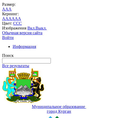
Размер:
A
A
A
Кернинг:
AA
AA
AA
Цвет:
C
C
C
Изображения
Вкл.
Выкл.
Обычная версия сайта
Войти
Информация
Поиск
Все результаты
Муниципальное образование
город Курган