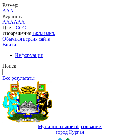
Размер:
A
A
A
Кернинг:
AA
AA
AA
Цвет:
C
C
C
Изображения
Вкл.
Выкл.
Обычная версия сайта
Войти
Информация
Поиск
Все результаты
Муниципальное образование
город Курган