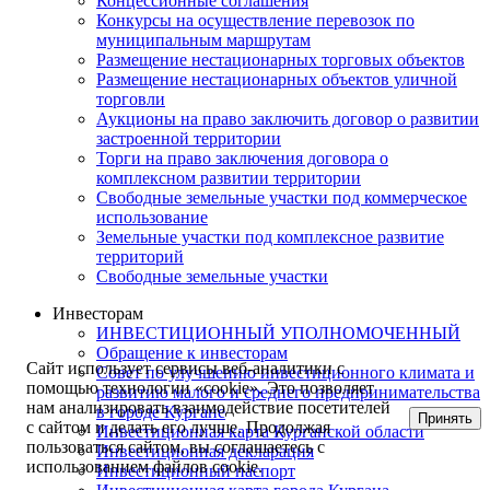
Концессионные соглашения
Конкурсы на осуществление перевозок по
муниципальным маршрутам
Размещение нестационарных торговых объектов
Размещение нестационарных объектов уличной
торговли
Аукционы на право заключить договор о развитии
застроенной территории
Торги на право заключения договора о
комплексном развитии территории
Свободные земельные участки под коммерческое
использование
Земельные участки под комплексное развитие
территорий
Свободные земельные участки
Инвесторам
ИНВЕСТИЦИОННЫЙ УПОЛНОМОЧЕННЫЙ
Обращение к инвесторам
Сайт использует сервисы веб-аналитики с
Совет по улучшению инвестиционного климата и
помощью технологии «cookie». Это позволяет
развитию малого и среднего предпринимательства
нам анализировать взаимодействие посетителей
в городе Кургане
Принять
с сайтом и делать его лучше. Продолжая
Инвестиционная карта Курганской области
пользоваться сайтом, вы соглашаетесь с
Инвестиционная декларация
использованием файлов cookie.
Инвестиционный паспорт