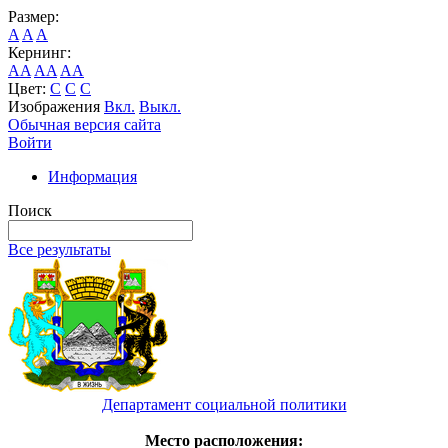
Размер:
A
A
A
Кернинг:
AA
AA
AA
Цвет:
C
C
C
Изображения
Вкл.
Выкл.
Обычная версия сайта
Войти
Информация
Поиск
Все результаты
Департамент социальной политики
Место расположения: