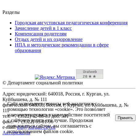
Разделы
Городская августовская педагогическая конференция
Зачисление детей в 1 класс
Компенсация родителям
Отдых детей и их оздоровление
НПА и методические рекомендации в сфере
образования
© Департамент социальной политики
Адрес юридический: 640018, Россия, г. Курган, ул.
Куйбышева, д. № 111
Сайт использует сервисы веб-аналитики с
физический 640018, Россия, г. Курган, ул. Куйбышева, д. №
помощью технологии «cookie». Это позволяет
111
нам анализировать взаимодействие посетителей
тел. +7 (3522) 42-88-81 доб. 301
Принять
с сайтом и делать его лучше. Продолжая
факс. +7 (3522) 65-01-96
пользоваться сайтом, вы соглашаетесь с
e-mail:
dsp@kurgan-city.ru
использованием файлов cookie.
Авторизация