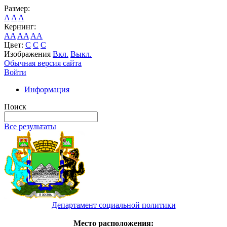
Размер:
A
A
A
Кернинг:
AA
AA
AA
Цвет:
C
C
C
Изображения
Вкл.
Выкл.
Обычная версия сайта
Войти
Информация
Поиск
Все результаты
Департамент социальной политики
Место расположения: