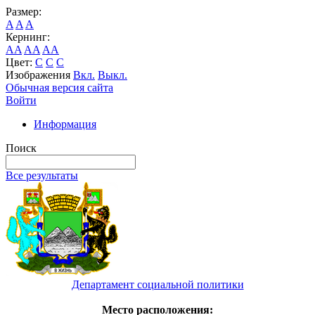
Размер:
A
A
A
Кернинг:
AA
AA
AA
Цвет:
C
C
C
Изображения
Вкл.
Выкл.
Обычная версия сайта
Войти
Информация
Поиск
Все результаты
Департамент социальной политики
Место расположения: