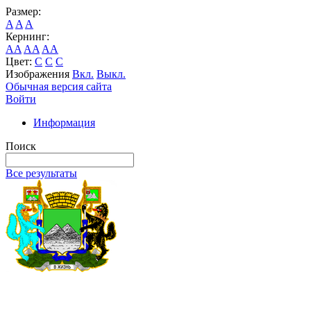
Размер:
A
A
A
Кернинг:
AA
AA
AA
Цвет:
C
C
C
Изображения
Вкл.
Выкл.
Обычная версия сайта
Войти
Информация
Поиск
Все результаты