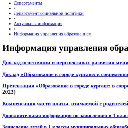
Департаменты
›
Департамент социальной политики
›
Актуальная информация
›
Информация управления образованием
Информация управления обра
Доклад осостоянии и перспективах развития мун
«
Доклад
Образование в городе кургане: в современн
Презентация «
Образование в городе кургане: в сов
2023)
Компенсация части платы, взимаемой с родителей 
Дополнительная информация по зачислению в 1 кла
Зачисление детей в 1 классы муниципальных общеобр