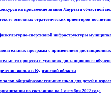
курса на присвоение звания Лауреата областной мо
тексте основных стратегических ориентиров воспитан
 физкультурно-спортивной инфраструктуры муниципал
азовательных программ с применением дистанционных
тельного процесса в условиях дистанционного обучен
ретении жилья в Курганской области
 залов общеобразовательных школ для детей и взрос
 организации
по состоянию на 1 октября 2022 года