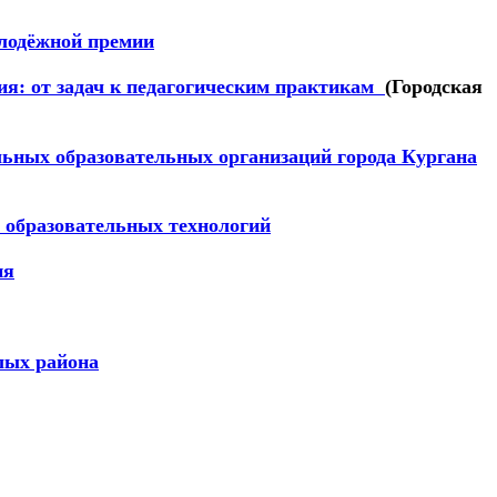
лодёжной премии
ия: от задач к педагогическим практикам
(Городская
ьных образовательных организаций города Кургана
 образовательных технологий
ия
лых района