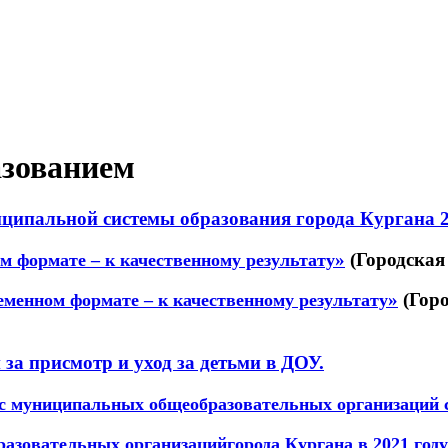
зованием
иципальной системы образования города Кургана 
»
(Городская
ом формате – к качественному результату
»
(Гор
ременном формате – к качественному результату
за присмотр и уход за детьми в ДОУ.
сс
муниципальных общеобразовательных организаций
азовательных организацийгорода Кургана в 2021 году