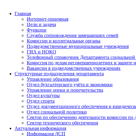
Главная
Интернет-приемная
Цели и задачи
Функции
Служба сопровождения замещающих семей
Комиссии и коллегиальные органы
Подведомственные муниципальные учреждения
ГИА и НОКО
Телефонный справочник Департамента социальной
Комиссия по делам несовершеннолетних и защите и
Вакансии в подведомственных учреждениях
Структурные подразделения департамента
Управление образования
Отдел бухгалтерского учёта и экономики
Управление опеки и попечительства
Отдел культуры
Отдел спорта
Отдел документационого обеспечения и юридическ
Отдел социальной политики
Сектор по обеспечению деятельности комиссии по 
Сектор технического обеспечения
Актуальная информация
Информация ДСП